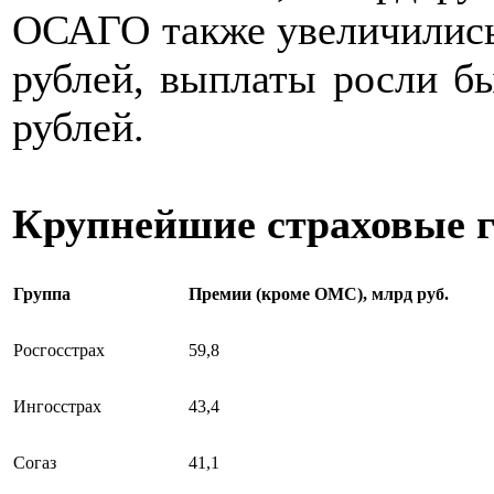
ОСАГО также увеличились 
рублей, выплаты росли бы
рублей.
Крупнейшие страховые г
Группа­
Пре­мии­ (кро­ме ОМС), млрд руб.
Росго­сстра­х
59,8
Инго­сстра­х
43,4
Сога­з
41,1