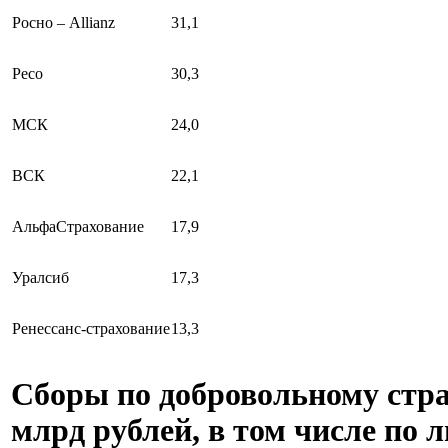
Росно­ – Allianz
31,1
Ресо­
30,3
МСК
24,0
ВСК
22,1
Альфа­Стра­хова­ние
17,9
Уралси­б
17,3
Рене­ссанс-стра­хова­ние
13,3
Сборы по добровольному стра
млрд рублей, в том числе по 