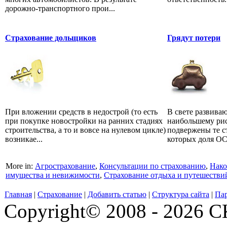
дорожно-транспортного прои...
Страхование дольщиков
Грядут потери
При вложении средств в недострой (то есть
В свете развива
при покупке новостройки на ранних стадиях
наибольшему рис
строительства, а то и вовсе на нулевом цикле)
подвержены те с
возникае...
которых доля ОС
More in:
Агрострахование
,
Консультации по страхованию
,
Нако
имущества и невижимости
,
Страхование отдыха и путешестви
Главная
|
Страхование
|
Добавить статью
|
Структура сайта
|
Па
Copyright© 2008 - 2026 СК