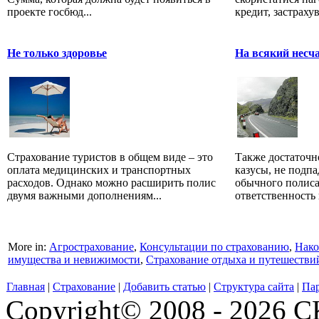
проекте госбюд...
кредит, застрахув.
Не только здоровье
На всякий несч
Страхование туристов в общем виде – это
Также достаточн
оплата медицинских и транспортных
казусы, не подп
расходов. Однако можно расширить полис
обычного полиса 
двумя важными дополнениям...
ответственность 
More in:
Агрострахование
,
Консультации по страхованию
,
Нако
имущества и невижимости
,
Страхование отдыха и путешестви
Главная
|
Страхование
|
Добавить статью
|
Структура сайта
|
Па
Copyright© 2008 - 2026 СК