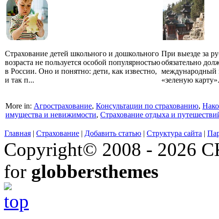
Страхование детей школьного и дошкольного
При выезде за ру
возраста не пользуется особой популярностью
обязательно дол
в России. Оно и понятно: дети, как известно,
международный п
и так п...
«зеленую карту».
More in:
Агрострахование
,
Консультации по страхованию
,
Нако
имущества и невижимости
,
Страхование отдыха и путешестви
Главная
|
Страхование
|
Добавить статью
|
Структура сайта
|
Па
Copyright© 2008 - 2026 СК
for
globbersthemes