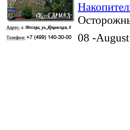
Накопител
Осторожны
08 -August