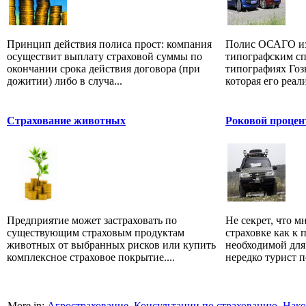
Принцип действия полиса прост: компания
Полис ОСАГО из
осуществит выплату страховой суммы по
типографским сп
окончании срока действия договора (при
типографиях Гоз
дожитии) либо в случа...
которая его реали
Страхование животных
Роковой процен
Предприятие может застраховать по
Не секрет, что м
существующим страховым продуктам
страховке как к 
животных от выбранных рисков или купить
необходимой для
комплексное страховое покрытие....
нередко турист по
More in:
Агрострахование
,
Консультации по страхованию
,
Нако