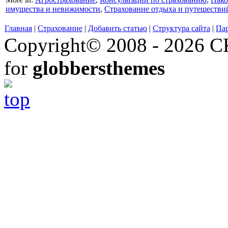
имущества и невижимости
,
Страхование отдыха и путешестви
Главная
|
Страхование
|
Добавить статью
|
Структура сайта
|
Па
Copyright© 2008 - 2026 СК
for
globbersthemes