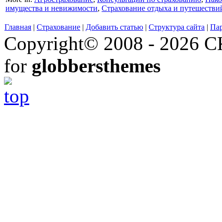
имущества и невижимости
,
Страхование отдыха и путешестви
Главная
|
Страхование
|
Добавить статью
|
Структура сайта
|
Па
Copyright© 2008 - 2026 СК
for
globbersthemes