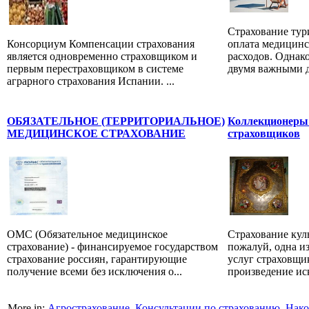
Страхование тур
Консорциум Компенсации страхования
оплата медицинс
является одновременно страховщиком и
расходов. Однак
первым перестраховщиком в системе
двумя важными д
аграрного страхования Испании. ...
ОБЯЗАТЕЛЬНОЕ (ТЕРРИТОРИАЛЬНОЕ)
Коллекционеры 
МЕДИЦИНСКОЕ СТРАХОВАНИЕ
страховщиков
ОМС (Обязательное медицинское
Страхование кул
страхование) - финансируемое государством
пожалуй, одна и
страхование россиян, гарантирующие
услуг страховщи
получение всеми без исключения о...
произведение иск
More in:
Агрострахование
,
Консультации по страхованию
,
Нако