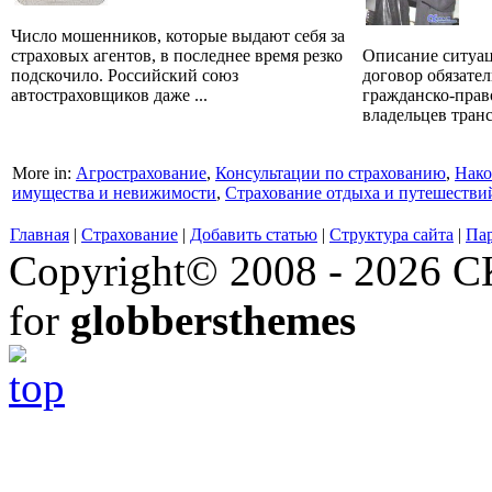
Число мошенников, которые выдают себя за
страховых агентов, в последнее время резко
Описание ситуа
подскочило. Российский союз
договор обязате
автостраховщиков даже ...
гражданско-прав
владельцев транс
More in:
Агрострахование
,
Консультации по страхованию
,
Нако
имущества и невижимости
,
Страхование отдыха и путешестви
Главная
|
Страхование
|
Добавить статью
|
Структура сайта
|
Па
Copyright© 2008 - 2026 СК
for
globbersthemes