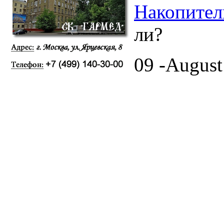
Накопител
ли?
09 -August