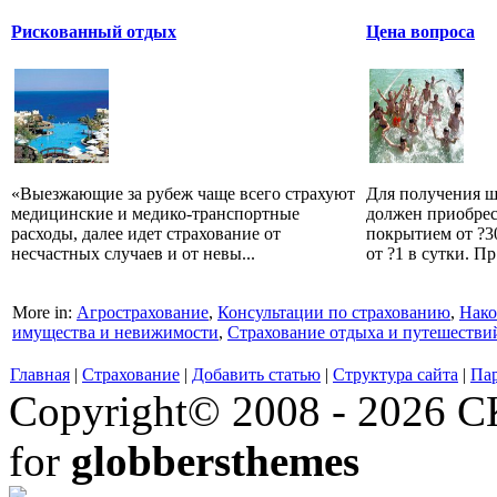
Рискованный отдых
Цена вопроса
«Выезжающие за рубеж чаще всего страхуют
Для получения ш
медицинские и медико-транспортные
должен приобрес
расходы, далее идет страхование от
покрытием от ?30
несчастных случаев и от невы...
от ?1 в сутки. Пр.
More in:
Агрострахование
,
Консультации по страхованию
,
Нако
имущества и невижимости
,
Страхование отдыха и путешестви
Главная
|
Страхование
|
Добавить статью
|
Структура сайта
|
Па
Copyright© 2008 - 2026 СК
for
globbersthemes