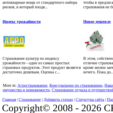
антикварные вещи от стандартного набора
чтобы в предлаг
рисков, в который входя...
страхования не б
Индекс урожайности
Новое дешевле
Страхование культур по индексу
В этом, собствен
урожайности - один из самых простых
отличие страхов
страховых продуктов. Этот продукт является
кроме жизни зае
достаточно дешевым. Оценка с...
нечего. Пока до..
More in:
Агрострахование
,
Консультации по страхованию
,
Нако
имущества и невижимости
,
Страхование отдыха и путешестви
Главная
|
Страхование
|
Добавить статью
|
Структура сайта
|
Па
Copyright© 2008 - 2026 СК