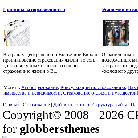
Причины заторможенности
Экономия возм
В странах Центральной и Восточной Европы
Ограниченный в
проникновение страхования жизни, то есть
подержанных маш
доля совокупных взносов за год по
застраховать не
страхованию жизни в В...
«железного друга
More in:
Агрострахование
,
Консультации по страхованию
,
Нако
имущества и невижимости
,
Страхование отдыха и путешестви
Главная
|
Страхование
|
Добавить статью
|
Структура сайта
|
Па
Copyright© 2008 - 2026 СК
for
globbersthemes