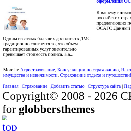
оформления О
К вашему вниман
российских стра
предлагающих по
ОСАГО.Данный с
Одним из самых больших достоинств ДМС
традиционно считается то, что объем
гарантированных услуг значительно
превышает стоимость полиса. На...
More in:
Агрострахование
,
Консультации по страхованию
,
Нако
имущества и невижимости
,
Страхование отдыха и путешестви
Главная
|
Страхование
|
Добавить статью
|
Структура сайта
|
Па
Copyright© 2008 - 2026 СК
for
globbersthemes