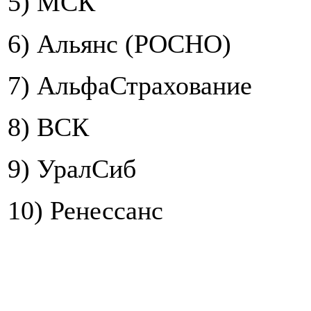
5) МСК
6) Альянс (РОСНО)
7) АльфаСтрахование
8) ВСК
9) УралСиб
10) Ренессанс