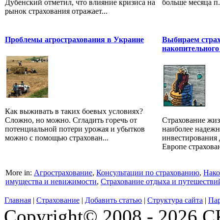
Дубенский отметил, что влияние кризиса на
больше месяца п.
рынок страхования отражает...
Проблемы агрострахования в Украине
Выбираем стра
накопительного
Как выживать в таких боевых условиях?
Сложно, но можно. Сгладить горечь от
Страхование жиз
потенциальной потери урожая и убытков
наиболее надеж
можно с помощью страхован...
инвестирования 
Европе страхован
More in:
Агрострахование
,
Консультации по страхованию
,
Нако
имущества и невижимости
,
Страхование отдыха и путешестви
Главная
|
Страхование
|
Добавить статью
|
Структура сайта
|
Па
Copyright© 2008 - 2026 СК