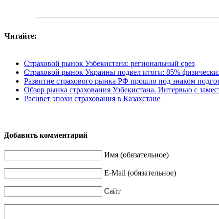
Читайте:
Страховой рынок Узбекистана: региональный срез
Страховой рынок Украины подвел итоги: 85% физически
Развитие страхового рынка РФ прошло под знаком подго
Обзор рынка страхования Узбекистана. Интервью с зам
Расцвет эпохи страхования в Казахстане
Добавить комментарий
Имя (обязательное)
E-Mail (обязательное)
Сайт