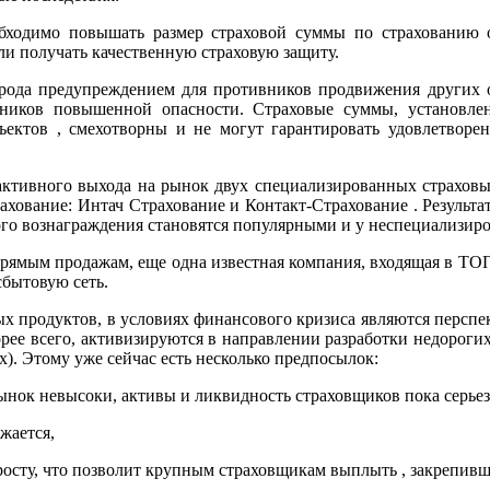
бходимо повышать размер страховой суммы по страхованию о
ли получать качественную страховую защиту.
 рода предупреждением для противников продвижения других о
точников повышенной опасности. Страховые суммы, установ
ктов , смехотворны и не могут гарантировать удовлетворен
и активного выхода на рынок двух специализированных страхо
хование: Интач Страхование и Контакт-Страхование . Результа
ого вознаграждения становятся популярными и у неспециализир
прямым продажам, еще одна известная компания, входящая в ТОП
сбытовую сеть.
х продуктов, в условиях финансового кризиса являются персп
орее всего, активизируются в направлении разработки недорог
х). Этому уже сейчас есть несколько предпосылок:
нок невысоки, активы и ликвидность страховщиков пока серьез
жается,
сту, что позволит крупным страховщикам выплыть , закрепивши