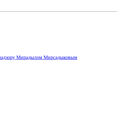
му надзору Мирадылом Мирсадыковым