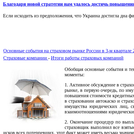
Благодаря новой стратегии нам удалось достичь повышени
Если исходить из предположения, что Украина достигла дна фин
Основные события на страховом рынке России в 3-м квартале 
Страховые компании
-
Итоги работы страховых компаний
Обобщая основные события и тен
моменты:
1. Активное обсуждение в страх
рынке, в первую очередь, по им
повышения стоимости кредитных 
в страховании автокаско и стра
имущества юридических лиц, с
взаимоотношениями юридических 
2. Окончание процедур по выпла
страховщик выполнил все взятые
исков всех потерпевших, этот факт может иметь весьма значим