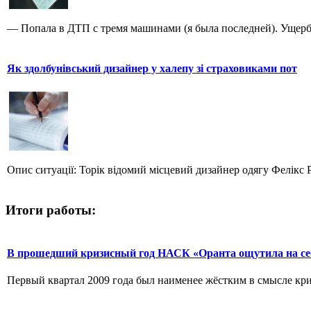
— Попала в ДТП с тремя машинами (я была последней). Ущерб, 
Як здолбунівський дизайнер у халепу зі страховиками пот
Опис ситуації: Торік відомий місцевий дизайнер одягу Фелікс 
Итоги работы:
В прошедший кризисный год НАСК «Оранта ощутила на се
Первый квартал 2009 года был наименее жёстким в смысле кри