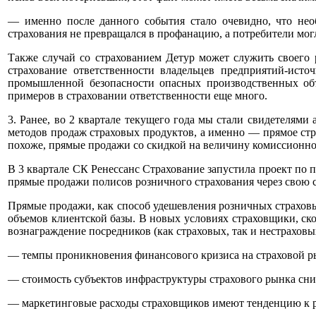
— именно после данного события стало очевидно, что нео
страхования не превращался в профанацию, а потребители мог
Также случай со страхованием Детур может служить своего
страхование ответственности владельцев предприятий-ис
промышленной безопасности опасных производственных объе
примеров в страховании ответственности еще много.
3. Ранее, во 2 квартале текущего года мы стали свидетелям
методов продаж страховых продуктов, а именно — прямое стра
похоже, прямые продажи со скидкой на величину комиссионн
В 3 квартале СК Ренессанс Страхование запустила проект по 
прямые продажи полисов розничного страхования через свою 
Прямые продажи, как способ удешевления розничных страховы
объемов клиентской базы. В новых условиях страховщики, ск
вознаграждение посредников (как страховых, так и нестраховы
— темпы проникновения финансового кризиса на страховой ры
— стоимость субъектов инфраструктуры страхового рынка сни
— маркетинговые расходы страховщиков имеют тенденцию к ро