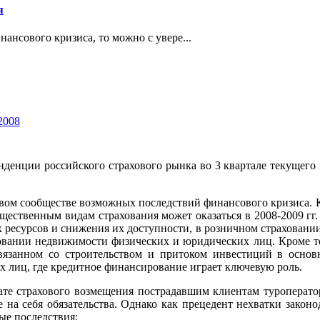
я
ансового кризиса, то можно с увере...
2008
денции российского страхового рынка во 3 квартале текущего 
овом сообществе возможных последствий финансового кризиса.
ущественным видам страхования может оказаться в 2008-2009 гг
ресурсов и снижения их доступности, в розничном страховани
ховании недвижимости физических и юридических лиц. Кроме т
вязанном со строительством и притоком инвестиций в основ
лиц, где кредитное финансирование играет ключевую роль.
те страхового возмещения пострадавшим клиентам туроператор
 на себя обязательства. Однако как прецедент нехватки закон
ые последствия: