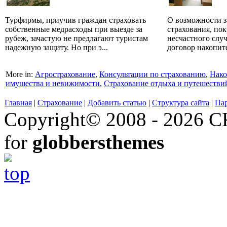
Турфирмы, приучив граждан страховать
О возможности з
собственные медрасходы при выезде за
страхования, по
рубеж, зачастую не предлагают туристам
несчастного слу
надежную защиту. Но при э...
договор накопите
More in:
Агрострахование
,
Консультации по страхованию
,
Нако
имущества и невижимости
,
Страхование отдыха и путешестви
Главная
|
Страхование
|
Добавить статью
|
Структура сайта
|
Па
Copyright© 2008 - 2026 СК
for
globbersthemes