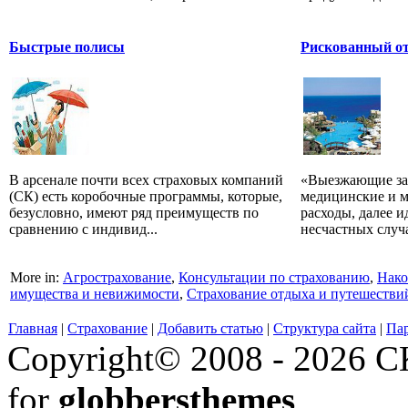
Быстрые полисы
Рискованный о
В арсенале почти всех страховых компаний
«Выезжающие за 
(СК) есть коробочные программы, которые,
медицинские и 
безусловно, имеют ряд преимуществ по
расходы, далее и
сравнению с индивид...
несчастных случа
More in:
Агрострахование
,
Консультации по страхованию
,
Нако
имущества и невижимости
,
Страхование отдыха и путешестви
Главная
|
Страхование
|
Добавить статью
|
Структура сайта
|
Па
Copyright© 2008 - 2026 СК
for
globbersthemes