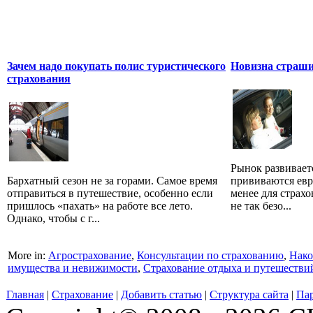
Зачем надо покупать полис туристического
Новизна страш
страхования
Рынок развиваетс
Бархатный сезон не за горами. Самое время
прививаются евр
отправиться в путешествие, особенно если
менее для страх
пришлось «пахать» на работе все лето.
не так безо...
Однако, чтобы с г...
More in:
Агрострахование
,
Консультации по страхованию
,
Нако
имущества и невижимости
,
Страхование отдыха и путешестви
Главная
|
Страхование
|
Добавить статью
|
Структура сайта
|
Па