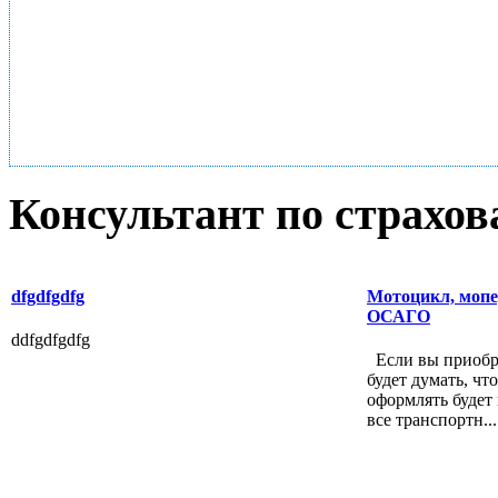
Консультант по страхо
dfgdfgdfg
Мотоцикл, мопе
ОСАГО
ddfgdfgdfg
Если вы приобр
будет думать, ч
оформлять будет 
все транспортн...