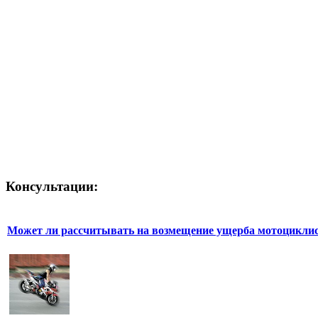
Консультации:
Может ли рассчитывать на возмещение ущерба мотоциклис