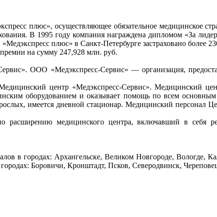
спресс плюс», осуществляющее обязательное медицинское стр
хования. В 1995 году компания награждена дипломом «За лиде
«Медэкспресс плюс» в Санкт-Петербурге застраховано более 230
премии на сумму 247,928 млн. руб.
Сервис». ООО «Медэкспресс-Сервис» — организация, предост
Медицинский центр «Медэкспресс-Сервис». Медицинский центр
нским оборудованием и оказывает помощь по всем основным 
взрослых, имеется дневной стационар. Медицинский персонал Ц
 по расширению медицинского центра, включавший в себя
алов в городах: Архангельске, Великом Новгороде, Вологде, К
 городах: Боровичи, Кронштадт, Псков, Северодвинск, Черепове