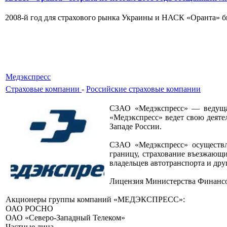
2008-й год для страхового рынка Украины и НАСК «Оранта» бы
Медэкспресс
Страховые компании
-
Российские страховые компании
СЗАО «Медэкспресс» — ведущая 
«Медэкспресс» ведет свою деяте
Западе России.
СЗАО «Медэкспресс» осуществля
границу, страхование въезжающ
владельцев автотранспорта и дру
Лицензия Министерства Финансов
Акционеры группы компаний «МЕДЭКСПРЕСС»:
ОАО РОСНО
ОАО «Северо-Западный Телеком»
Частные лица