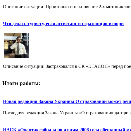
Описание ситуации: Произошло столкновение 2-х мотоциклов. 
Что делать туристу, если ассистанс и страховщик игнори
Описание ситуации: Застраховался в СК «ЭТАЛОН» перед поезд
Итоги работы:
Новая редакция Закона Украины О страховании может ре
Последняя редакция Закона Украины «О страховании» датирова
НАСК «Оранта» собрала по итогам 2008 года обещанный м