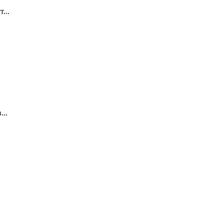
...
...