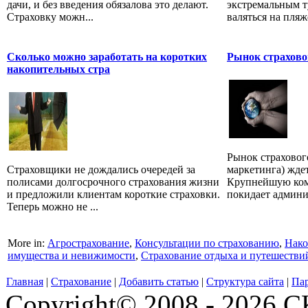
дачи, и без введения обязалова это делают.
экстремальным 
Страховку можн...
валяться на пляже
Сколько можно заработать на коротких
Рынок страхово
накопительных стра
Рынок страхово
Страховщики не дождались очередей за
маркетинга) жде
полисами долгосрочного страхования жизни
Крупнейшую ком
и предложили клиентам короткие страховки.
покидает админи
Теперь можно не ...
More in:
Агрострахование
,
Консультации по страхованию
,
Нако
имущества и невижимости
,
Страхование отдыха и путешестви
Главная
|
Страхование
|
Добавить статью
|
Структура сайта
|
Па
Copyright© 2008 - 2026 СК