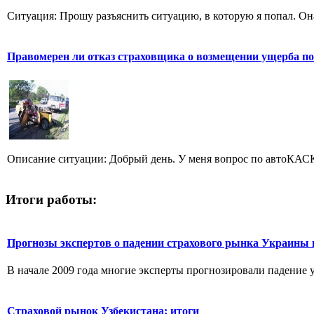
Ситуация: Прошу разъяснить ситуацию, в которую я попал. Она
Правомерен ли отказ страховщика о возмещении ущерба по
Описание ситуации: Добрый день. У меня вопрос по автоКАСКО
Итоги работы:
Прогнозы экспертов о падении страхового рынка Украины 
В начале 2009 года многие эксперты прогнозировали падение ур
Страховой рынок Узбекистана: итоги