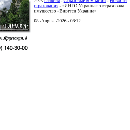
>>>:
Главная
-
Страховые компании
-
Новости
страхования
- «ИНГО Украина» застраховала
имущество «Виртген Украина»
08 -August -2026 - 08:12