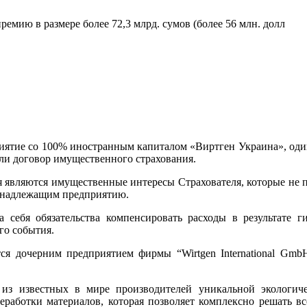
емию в размере более 72,3 млрд. сумов (более 56 млн. долл
тие со 100% иностранным капиталом «Виртген Украина», оди
или договор имущественного страхования.
 являются имущественные интересы Страхователя, которые не пр
инадлежащим предприятию.
ебя обязательства компенсировать расходы в результате ги
го события.
я дочерним предприятием фирмы “Wirtgen International Gmb
 из известных в мире производителей уникальной экологиче
еработки материалов, которая позволяет комплексно решать в