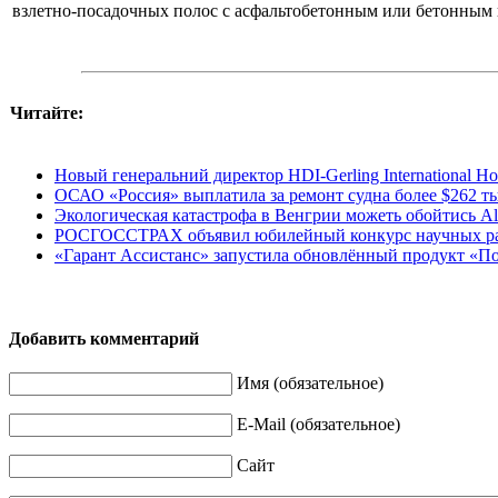
взлетно-посадочных полос с асфальтобетонным или бетонным п
Читайте:
Новый генеральний директор HDI-Gerling Internationa
ОСАО «Россия» выплатила за ремонт судна более $262 ты
Экологическая катастрофа в Венгрии можеть обойтись All
РОСГОССТРАХ объявил юбилейный конкурс научных ра
«Гарант Ассистанс» запустила обновлённый продукт «По
Добавить комментарий
Имя (обязательное)
E-Mail (обязательное)
Сайт