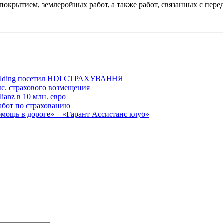
окрытием, землеройных работ, а также работ, связанных с пере
l Holding посетил HDI СТРАХУВАННЯ
с. страхового возмещения
ianz в 10 млн. евро
бот по страхованию
мощь в дороге» – «Гарант Ассистанс клуб»