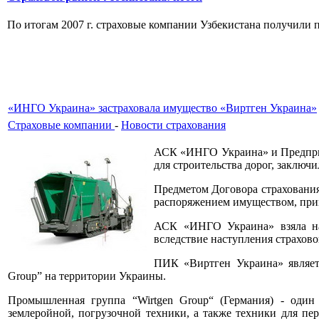
По итогам 2007 г. страховые компании Узбекистана получили пр
«ИНГО Украина» застраховала имущество «Виртген Украина»
Страховые компании
-
Новости страхования
АСК «ИНГО Украина» и Предприя
для строительства дорог, заключ
Предметом Договора страхования
распоряжением имуществом, пр
АСК «ИНГО Украина» взяла на с
вследствие наступления страхово
ПИК «Виртген Украина» являетс
Group” на территории Украины.
Промышленная группа “Wirtgen Group“ (Германия) - один
землеройной, погрузочной техники, а также техники для пер