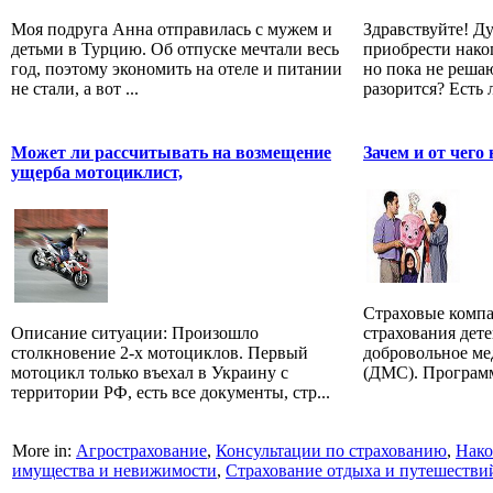
Моя подруга Анна отправилась с мужем и
Здравствуйте! Д
детьми в Турцию. Об отпуске мечтали весь
приобрести нако
год, поэтому экономить на отеле и питании
но пока не реша
не стали, а вот ...
разорится? Есть л
Может ли рассчитывать на возмещение
Зачем и от чего
ущерба мотоциклист,
Страховые компа
Описание ситуации: Произошло
страхования дете
столкновение 2-х мотоциклов. Первый
добровольное ме
мотоцикл только въехал в Украину с
(ДМС). Программ
территории РФ, есть все документы, стр...
More in:
Агрострахование
,
Консультации по страхованию
,
Нако
имущества и невижимости
,
Страхование отдыха и путешестви