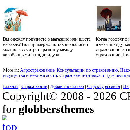
Вы одежду покупаете в магазине или шьете
Когда говорят о
на заказ? Вот примерно по такой аналогии
имеют в виду, ка
можно рассмотреть разницу между
страхование жиз
коробочными и индивидуал...
страхование. Пос
More in:
Агрострахование
,
Консультации по страхованию
,
Нако
имущества и невижимости
,
Страхование отдыха и путешестви
Главная
|
Страхование
|
Добавить статью
|
Структура сайта
|
Па
Copyright© 2008 - 2026 СК
for
globbersthemes