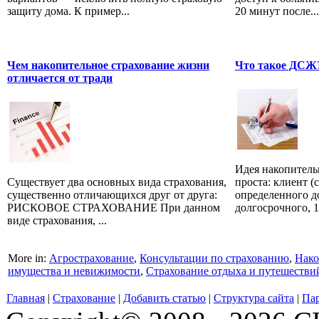
защиту дома. К пример...
20 минут после...
Чем накопительное страхование жизни
Что такое ДСЖ
отличается от тради
Идея накопитель
Существует два основных вида страхования,
проста: клиент (
существенно отличающихся друг от друга:
определенного д
РИСКОВОЕ СТРАХОВАНИЕ При данном
долгосрочного, 1
виде страхования, ...
More in:
Агрострахование
,
Консультации по страхованию
,
Нако
имущества и невижимости
,
Страхование отдыха и путешестви
Главная
|
Страхование
|
Добавить статью
|
Структура сайта
|
Па