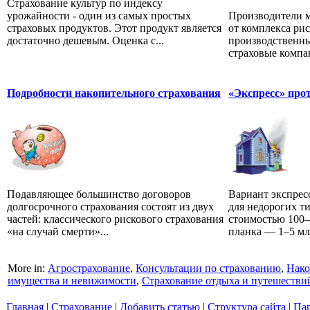
Страхование культур по индексу
урожайности - один из самых простых
Производители м
страховых продуктов. Этот продукт является
от комплекса рис
достаточно дешевым. Оценка с...
производственны
страховые компа
Подробности накопительного страхования
«Экспресс» про
Подавляющее большинство договоров
Вариант экспрес
долгосрочного страхования состоят из двух
для недорогих т
частей: классического рискового страхования
стоимостью 100–6
«на случай смерти»...
планка — 1–5 млн
More in:
Агрострахование
,
Консультации по страхованию
,
Нако
имущества и невижимости
,
Страхование отдыха и путешестви
Главная
|
Страхование
|
Добавить статью
|
Структура сайта
|
Па