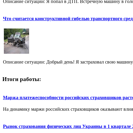
Описание ситуации: Я попал в ДТП. Встречную машину в голол
Что считается конструктивной гибелью транспортного сред
Описание ситуации: Добрый день! Я застраховал свою машину 
Итоги работы:
Маржа платежеспособности российских страховщиков раст
На динамику маржи российских страховщиков оказывают влиян
Рынок страхования физических лиц Украины в 1 квартале 