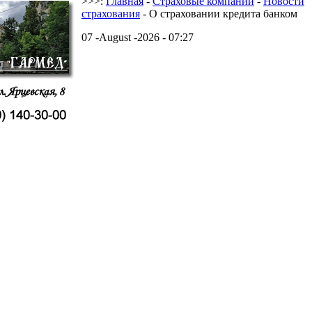
>>>:
Главная
-
Страховые компании
-
Новости
страхования
- О страховании кредита банком
07 -August -2026 - 07:27