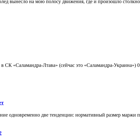
ед вынесло на мою полосу движения, где и произошло столкнов
в СК «Саламандра-Лтава» (сейчас это «Саламандра-Украина») 01
ет
ие одновременно две тенденции: нормативный размер маржи пл
2