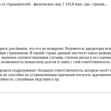
т страхователей - физических лиц 1 335,8 млн. грн. страхов...
иск для банков, что его не возвратят. Разумеется, кредиторы вся
ере страхования. В нашей стране данный институт начал развива
значение соответствующим случаям, степени риска и его оценке
 возможность невыплаты долгов и снять с себя ответственность.
редита подразумевает большую ответственность, которую несёт 
ик не способен по установленным причинам погасить задолженн
обности, стихийные бедствия и пр.