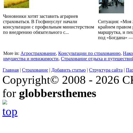
Чиновники хотят заставить аграриев
страховаться. В Госфинуслуг начали
Ситуация: «Моя 
консультации с профильным министерством
крайнем правом р
по внедрению обязательного с...
маршрутка, и пе
под «Богдана» — 
More in:
Агрострахование
,
Консультации по страхованию
,
Нако
имущества и невижимости
,
Страхование отдыха и путешестви
Главная
|
Страхование
|
Добавить статью
|
Структура сайта
|
Па
Copyright© 2008 - 2026 СК
for
globbersthemes