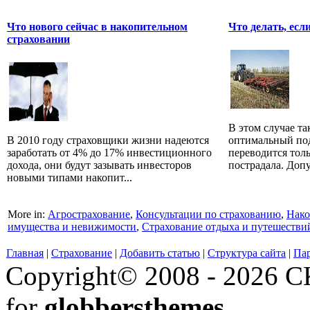
Что нового сейчас в накопительном
Что делать, есл
страховании
В этом случае та
В 2010 году страховщики жизни надеются
оптимальный под
заработать от 4% до 17% инвестиционного
переводится толь
дохода, они будут зазывать инвесторов
пострадала. Допу
новыми типами накопит...
More in:
Агрострахование
,
Консультации по страхованию
,
Нако
имущества и невижимости
,
Страхование отдыха и путешестви
Главная
|
Страхование
|
Добавить статью
|
Структура сайта
|
Па
Copyright© 2008 - 2026 СК
for
globbersthemes