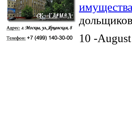
имущества
дольщико
10 -August