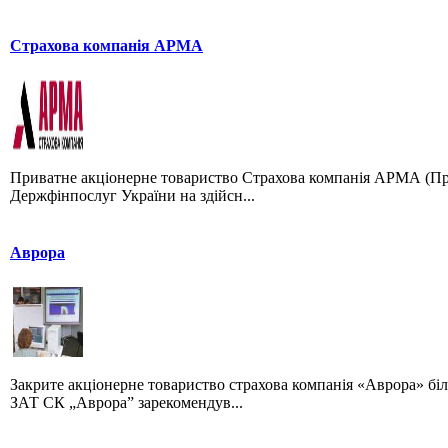
Страхова компанія АРМА
Приватне акціонерне товариство Страхова компанія АРМА (ПрА
Держфінпослуг України на здійсн...
Аврора
Закрите акціонерне товариство страхова компанія «Аврора» біл
ЗАТ СК „Аврора” зарекомендув...